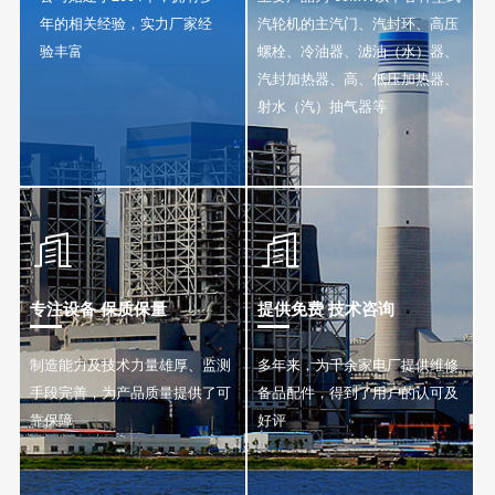
年的相关经验，实力厂家经
汽轮机的主汽门、汽封环、高压
验丰富
螺栓、冷油器、滤油（水）器、
汽封加热器、高、低压加热器、
射水（汽）抽气器等


专注设备 保质保量
提供免费 技术咨询
制造能力及技术力量雄厚、监测
多年来，为千余家电厂提供维修
手段完善，为产品质量提供了可
备品配件，得到了用户的认可及
靠保障
好评