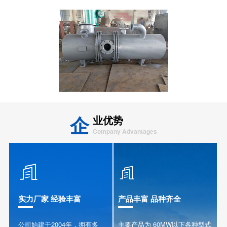
企
业优势
Company Advantages


实力厂家 经验丰富
产品丰富 品种齐全
公司始建于2004年，拥有多
主要产品为 60MW以下各种型式