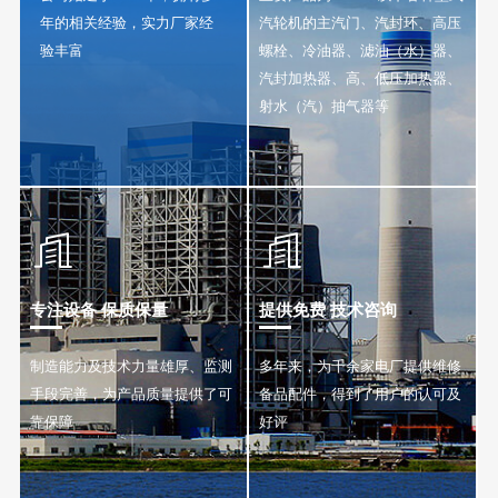
年的相关经验，实力厂家经
汽轮机的主汽门、汽封环、高压
验丰富
螺栓、冷油器、滤油（水）器、
汽封加热器、高、低压加热器、
射水（汽）抽气器等


专注设备 保质保量
提供免费 技术咨询
制造能力及技术力量雄厚、监测
多年来，为千余家电厂提供维修
手段完善，为产品质量提供了可
备品配件，得到了用户的认可及
靠保障
好评